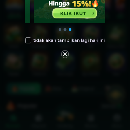
Gob...tan
use...160
use...696
use...264
use...376
use...104
Rp883000
Rp849550
Rp747930
Rp554400
Rp428000
Rp41880
tidak akan tampilkan lagi hari ini
Harian
Undangan
Misteri
VIP
Bonus 25%
Rebate
Check-in
Akumulasi
Rp.100000
Toko
Populer
Slots
Original
Mini
Populer
Semua
81
Rumah
Deposit
Undang
Bonus
Akun